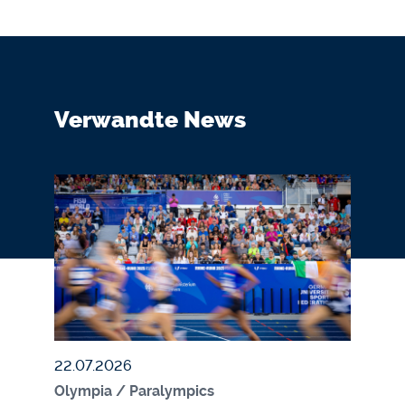
Verwandte News
Bildmedium
Bild
Veröffentlicht am
22.07.2026
Olympia / Paralympics