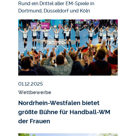
Rund ein Drittel aller EM-Spiele in
Dortmund, Düsseldorf und Köln
Bildmedium
Bild
Veröffentlicht am
01.12.2025
Wettbewerbe
Nordrhein-Westfalen bietet
größte Bühne für Handball-WM
der Frauen