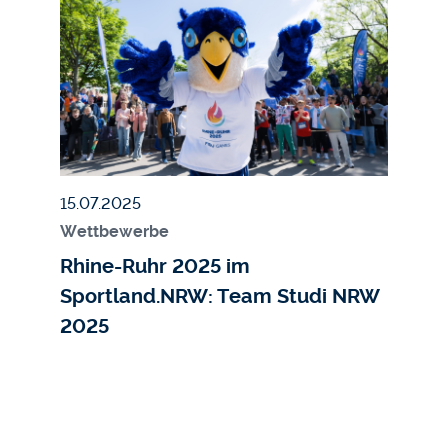
Bildmedium
Bild
Veröffentlicht am
15.07.2025
Wettbewerbe
Rhine-Ruhr 2025 im
Sportland.NRW: Team Studi NRW
2025