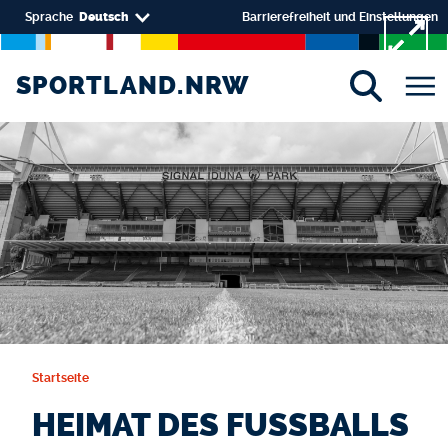
Direkt zum Inhalt
Select your language
Sprache
Deutsch
Barrierefreiheit und Einstellungen
SPORTLAND.NRW
SPORTLAND.NRW
Startseite
HEIMAT DES FUSSBALLS