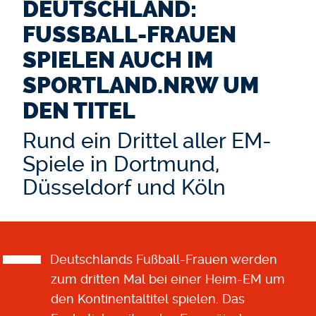
DEUTSCHLAND:
FUSSBALL-FRAUEN S
PIELEN AUCH IM S
PORTLAND.NRW UM D
EN TITEL
Rund ein Drittel aller EM-
Spiele in Dortmund,
Düsseldorf und Köln
Deutschlands Fußball-Frauen werden
zum dritten Mal bei einer Heim-EM um
den Kontinentaltitel spielen. Das