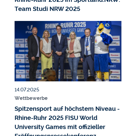
Team Studi NRW 2025
Bildmedium
Bild
Veröffentlicht am
14.07.2025
Wettbewerbe
Spitzensport auf höchstem Niveau -
Rhine-Ruhr 2025 FISU World
University Games mit offizieller