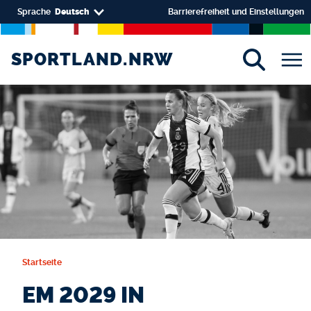
Direkt zum Inhalt
Select your language
Sprache
Deutsch
Barrierefreiheit und Einstellungen
SPORTLAND.NRW
SPORTLAND.NRW
Startseite
EM 2029 IN