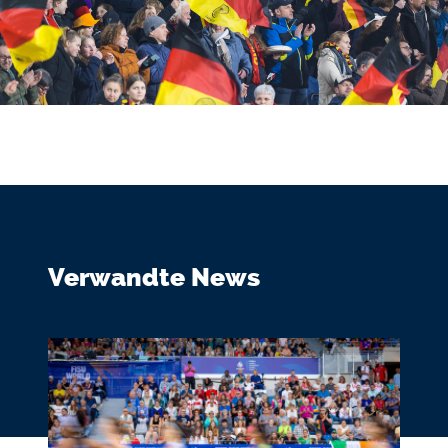
Verwandte News
Bildmedium
Bild