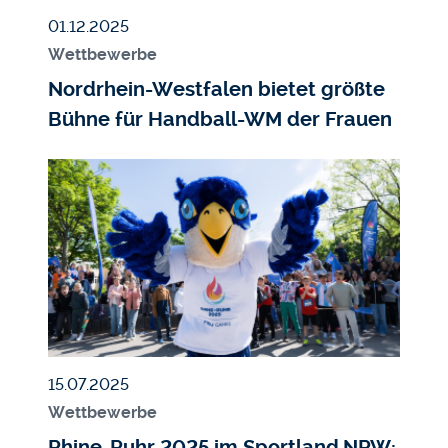
Veröffentlicht am
01.12.2025
Wettbewerbe
Nordrhein-Westfalen bietet größte
Bühne für Handball-WM der Frauen
Bildmedium
Bild
Veröffentlicht am
15.07.2025
Wettbewerbe
Rhine-Ruhr 2025 im Sportland.NRW: