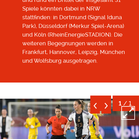
S
piele könnten dabei in NRW
stattfinden: in Dortmund (Signal Iduna
Park), Düsseldorf (Merkur Spiel-Arena)
und Köln (RheinEnergieSTADION). Die
weiteren Begegnungen werden in
Frankfurt, Hannover, Leipzig, München
und Wolfsburg ausgetragen.
/ 1
1
Open