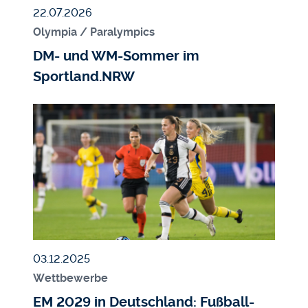
Veröffentlicht am
22.07.2026
Olympia / Paralympics
DM- und WM-Sommer im
Sportland.NRW
Bildmedium
Bild
Veröffentlicht am
03.12.2025
Wettbewerbe
EM 2029 in Deutschland: Fußball-