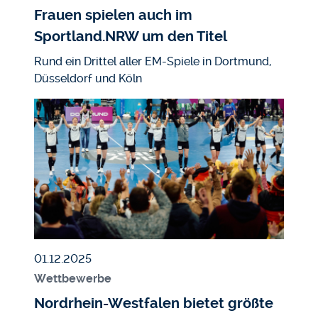
Frauen spielen auch im
Sportland.NRW um den Titel
Rund ein Drittel aller EM-Spiele in Dortmund,
Düsseldorf und Köln
Bildmedium
Bild
Veröffentlicht am
01.12.2025
Wettbewerbe
Nordrhein-Westfalen bietet größte