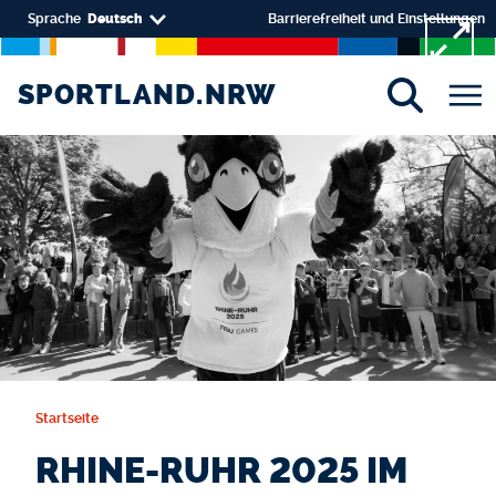
Direkt zum Inhalt
Select your language
Sprache
Deutsch
Barrierefreiheit und Einstellungen
SPORTLAND.NRW
SPORTLAND.NRW
Startseite
RHINE-RUHR 2025 IM