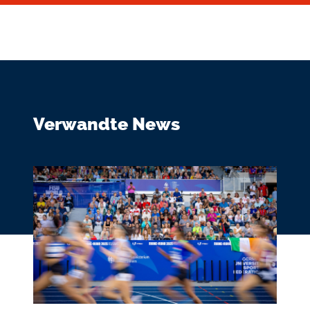
Verwandte News
Bildmedium
Bild