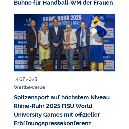
Bühne für Handball-WM der Frauen
Bildmedium
Bild
Veröffentlicht am
14.07.2025
Wettbewerbe
Spitzensport auf höchstem Niveau -
Rhine-Ruhr 2025 FISU World
University Games mit offizieller
Eröffnungspressekonferenz