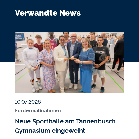
Verwandte News
Bildmedium
Bild
Veröffentlicht am
10.07.2026
Fördermaßnahmen
Neue Sporthalle am Tannenbusch-
Gymnasium eingeweiht