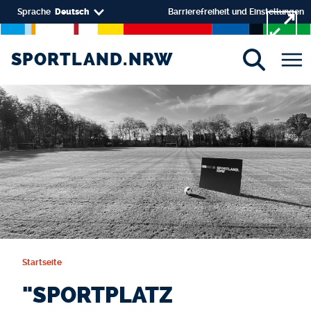
Direkt zum Inhalt
Select your language
Sprache
Deutsch
Barrierefreiheit und Einstellungen
SPORTLAND.NRW
SPORTLAND.NRW
Startseite
"SPORTPLATZ