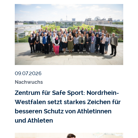
Bildmedium
Bild
Veröffentlicht am
09.07.2026
Nachwuchs
Zentrum für Safe Sport: Nordrhein-
Westfalen setzt starkes Zeichen für
besseren Schutz von Athletinnen
und Athleten
Bildmedium
Bild