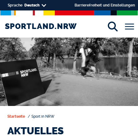
Direkt zum Inhalt
Select your language
Sprache
Deutsch
Barrierefreiheit und Einstellungen
SPORTLAND.NRW
SPORTLAND.NRW
Startseite
Sport in NRW
AKTUELLES