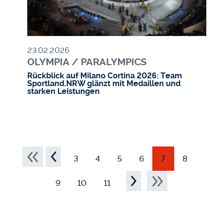
23.02.2026
OLYMPIA / PARALYMPICS
Rückblick auf Milano Cortina 2026: Team
Sportland.NRW glänzt mit Medaillen und
starken Leistungen
SEITENNUMMERIERUNG
Ersten
Zurück
…
3
4
5
6
7
8
Weiter
Letztes
…
9
10
11