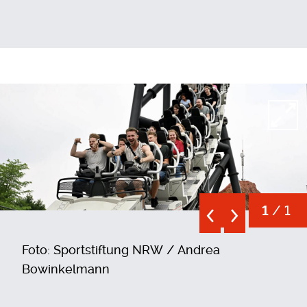
Open
/ 1
1
Foto: Sportstiftung NRW / Andrea
Bowinkelmann