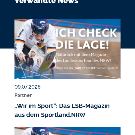
Verwandte News
Bildmedium
Bild
Veröffentlicht am
09.07.2026
Partner
„Wir im Sport“: Das LSB-Magazin
aus dem Sportland.NRW
Bildmedium
Bild