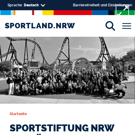
Direkt zum Inhalt
Select your language
Sprache
Deutsch
Barrierefreiheit und Einstellungen
SPORTLAND.NRW
SPORTLAND.NRW
Startseite
SPORTSTIFTUNG NRW