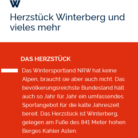
W
Herzstück Winterberg und
vieles mehr
DAS HERZSTÜCK
Das Wintersportland NRW hat keine
Alpen, braucht sie aber auch nicht. Das
bevölkerungsreichste Bundesland hält
auch so Jahr für Jahr ein umfassendes
Sportangebot für die kalte Jahreszeit
bereit. Das Herzstück ist Winterberg,
gelegen am Fuße des 841 Meter hohen
Berges Kahler Asten.