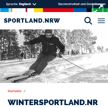
Skip to main content
Select your language
Sprache
Englisch
Barrierefreiheit und Einstellungen
SPORTLAND.NRW
SPORTLAND.NRW
Startseite
WINTERSPORTLAND.NR