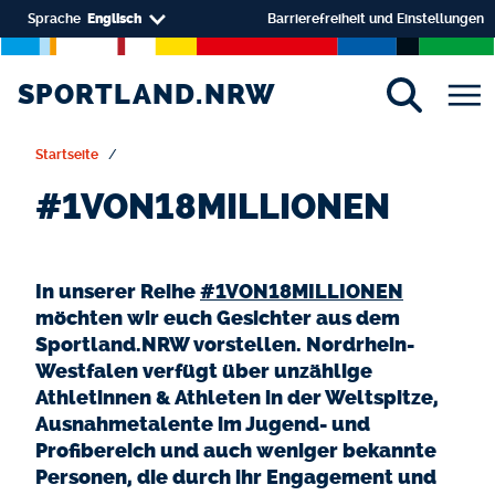
Skip to main content
Select your language
Sprache
Englisch
Barrierefreiheit und Einstellungen
SPORTLAND.NRW
SPORTLAND.NRW
Startseite
#1VON18MILLIONEN
In unserer Reihe
#
1VON18MILLIONEN
möchten wir euch Gesichter aus dem
Sportland.NRW vorstellen. Nordrhein-
Westfalen verfügt über unzählige
Athletinnen & Athleten in der Weltspitze,
Ausnahmetalente im Jugend- und
Profibereich und auch weniger bekannte
Personen, die durch ihr Engagement und