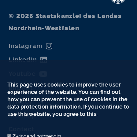
© 2026
Staatskanzlei des Landes
Nordrhein-Westfalen
Instagram
LinkedIn
Youtube
This page uses cookies to improve the user
Imprint
experience of the website. You can find out
how you can prevent the use of cookies in the
Privacy
data protection information. If you continue to
use this website, you agree to this.
Sitemap
Contact
Zwingend notwendig