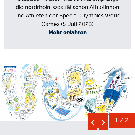
die nordrhein-westfälischen Athletinnen
und Athleten der Special Olympics World
Games (5. Juli 2023)
Mehr erfahren
Open
/ 2
1