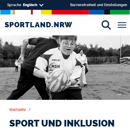
Skip to main content
Select your language
Sprache
Englisch
Barrierefreiheit und Einstellungen
SPORTLAND.NRW
SPORTLAND.NRW
Startseite
SPORT UND INKLUSION