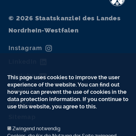
© 2026
Staatskanzlei des Landes
Nordrhein-Westfalen
Instagram
LinkedIn
Youtube
This page uses cookies to improve the user
experience of the website. You can find out
Imprint
how you can prevent the use of cookies in the
data protection information. If you continue to
Privacy
use this website, you agree to this.
Sitemap
Zwingend notwendig
Contact
Cookies, die für die Nutzung der Seite zwingend