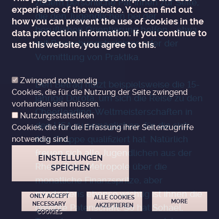
zudem persönliche Pat*innen zur Seite,
experience of the website. You can find out
die den Jugendlichen bei der
how you can prevent the use of cookies in the
beruflichen Orientierung helfen - etwa
data protection information. If you continue to
mit Bewerbungstrainings oder der
use this website, you agree to this.
Vermittlung von Praktika.
Zwingend notwendig
Den Betrag nutzt beispielsweise die 15-
Cookies, die für die Nutzung der Seite zwingend
jährige Dorota, um sich die Reise zu den
vorhanden sein müssen.
Cheerleading-Weltmeisterschaften in
Nutzungsstatistiken
den USA zu ermöglichen, für die sich
Cookies, die für die Erfassung ihrer Seitenzugriffe
ihre Gruppe qualifiziert hat. Natürlich
notwendig sind.
freuen sich alle Jugendlichen aus der
EINSTELLUNGEN
Rhein-Ruhr-Metropole über die
SPEICHEN
monatliche Finanzspritze, aber
mindestens ebenso wichtig ist ihnen die
ZUSTIMMUNG ZURÜCKZIEHEN
ONLY ACCEPT
ALLE COOKIES
MORE
NECESSARY
AKZEPTIEREN
gelebte Patenschaft. So hat Sohael,
COOKIES