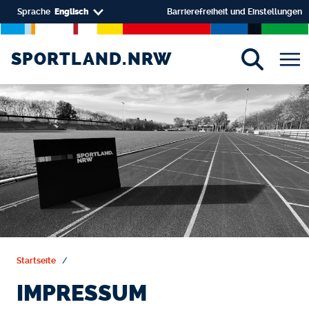
Skip to main content
Select your language
Sprache
Englisch
Barrierefreiheit und Einstellungen
SPORTLAND.NRW
SPORTLAND.NRW
Startseite
IMPRESSUM