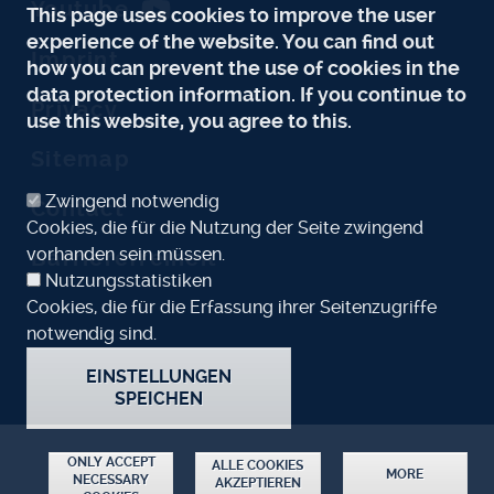
Youtube
This page uses cookies to improve the user
experience of the website. You can find out
Imprint
how you can prevent the use of cookies in the
data protection information. If you continue to
Privacy
use this website, you agree to this.
Sitemap
Zwingend notwendig
Contact
Cookies, die für die Nutzung der Seite zwingend
vorhanden sein müssen.
Barrierefreiheit
Nutzungsstatistiken
Cookies, die für die Erfassung ihrer Seitenzugriffe
notwendig sind.
EINSTELLUNGEN
SPEICHEN
ZUSTIMMUNG ZURÜCKZIEHEN
ONLY ACCEPT
ALLE COOKIES
MORE
NECESSARY
AKZEPTIEREN