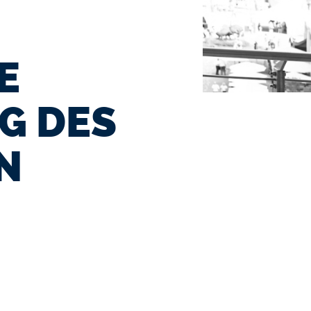
E
G DES
N