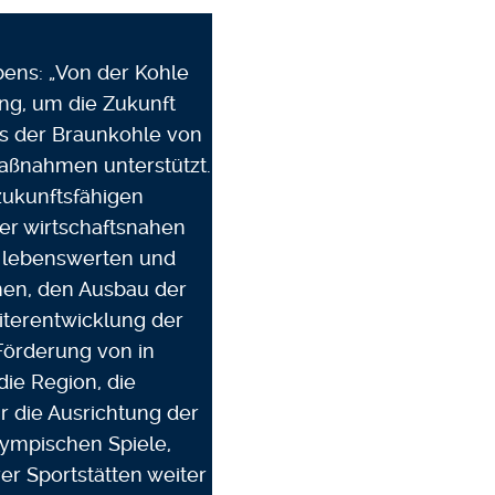
ens: „Von der Kohle
ung, um die Zukunft
us der Braunkohle von
Maßnahmen unterstützt.
zukunftsfähigen
er wirtschaftsnahen
ls lebenswerten und
men, den Ausbau der
eiterentwicklung der
r Förderung von in
die Region, die
ür die Ausrichtung der
ympischen Spiele,
er Sportstätten weiter