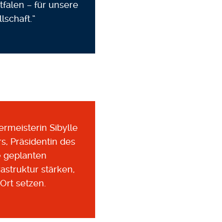
tfalen – für unsere
lschaft.“
meisterin Sibylle
s, Präsidentin des
e geplanten
astruktur stärken,
Ort setzen.