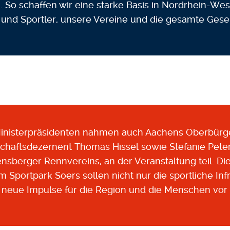
. So schaffen wir eine starke Basis in Nordrhein-Wes
 und Sportler, unsere Vereine und die gesamte Gesel
nisterpräsidenten nahmen auch Aachens Oberbürger
chaftsdezernent Thomas Hissel sowie Stefanie Peter
sberger Rennvereins, an der Veranstaltung teil. Di
Sportpark Soers sollen nicht nur die sportliche Infr
neue Impulse für die Region und die Menschen vor 