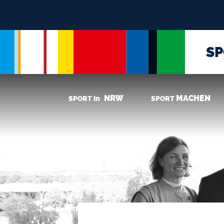
S
NRW
MACHEN
SPORT in
SPORT