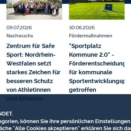
Veröffentlicht am
Veröffentlicht am
09.07.2026
30.06.2026
Nachwuchs
Fördermaßnahmen
Zentrum für Safe
"Sportplatz
Sport: Nordrhein-
Kommune 2.0" -
Westfalen setzt
Förderentscheidunge
starkes Zeichen für
für kommunale
besseren Schutz
Sportentwicklungspro
von Athletinnen
getroffen
und Athleten
NDET.
orien, können Sie ihre persönlichen Einstellungen
äche "Alle Cookies akzeptieren" erklären Sie sich da