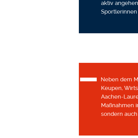
aktiv angehen
Sportlerinnen
Neben dem Mi
Keupen, Wirts
Aachen-Lauren
Maßnahmen im 
sondern auch 