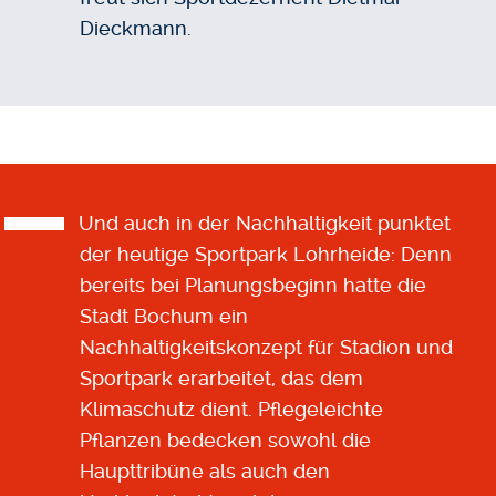
Dieckmann.
Und auch in der Nachhaltigkeit punktet
der heutige Sportpark Lohrheide: Denn
bereits bei Planungsbeginn hatte die
Stadt Bochum ein
Nachhaltigkeitskonzept für Stadion und
Sportpark erarbeitet, das dem
Klimaschutz dient. Pflegeleichte
Pflanzen bedecken sowohl die
Haupttribüne als auch den