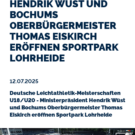
HENDRIK WÜST UND
BOCHUMS
OBERBÜRGERMEISTER
THOMAS EISKIRCH
ERÖFFNEN SPORTPARK
LOHRHEIDE
12.07.2025
Deutsche Leichtathletik-Meisterschaften
U18/U20 - Ministerpräsident Hendrik Wüst
und Bochums Oberbürgermeister Thomas
Eiskirch eröffnen Sportpark Lohrheide
Video-Datei