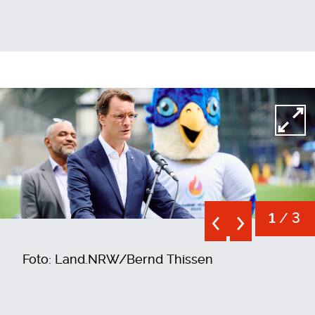
Open
/ 3
1
Foto: Land.NRW/Bernd Thissen