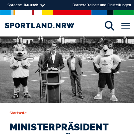
Direkt zum Inhalt
Select your language
Sprache
Deutsch
Barrierefreiheit und Einstellungen
SPORTLAND.NRW
SPORTLAND.NRW
Startseite
MINISTERPRÄSIDENT