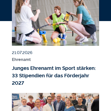
Veröffentlicht am
21.07.2026
Ehrenamt
Junges Ehrenamt im Sport stärken:
33 Stipendien für das Förderjahr
2027
Bildmedium
Bild