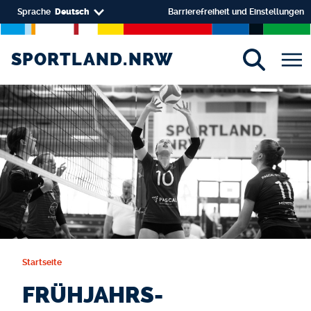
Direkt zum Inhalt
Select your language
Sprache
Deutsch
Barrierefreiheit und Einstellungen
SPORTLAND.NRW
SPORTLAND.NRW
Startseite
FRÜHJAHRS-