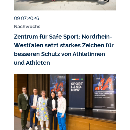
Veröffentlicht am
09.07.2026
Nachwuchs
Zentrum für Safe Sport: Nordrhein-
Westfalen setzt starkes Zeichen für
besseren Schutz von Athletinnen
und Athleten
Bildmedium
Bild