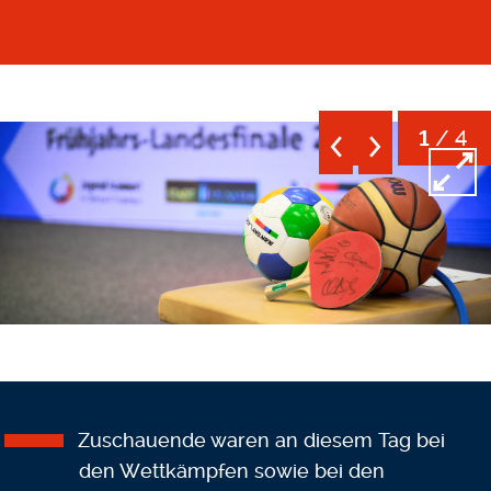
/ 4
1
Open
Zuschauende waren an diesem Tag bei
den Wettkämpfen sowie bei den