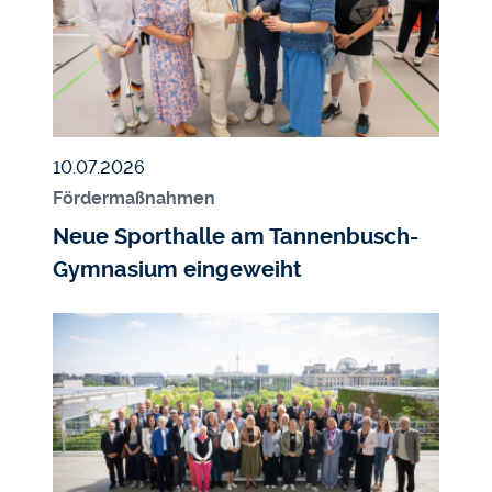
Veröffentlicht am
10.07.2026
Fördermaßnahmen
Neue Sporthalle am Tannenbusch-
Gymnasium eingeweiht
Bildmedium
Bild