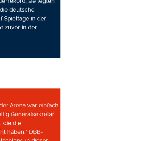
errekord, sie legten
 die deutsche
 Spieltage in der
e zuvor in der
 der Arena war einfach
eitig Generalsekretär
 die die
ht haben." DBB-
tschland in dieser