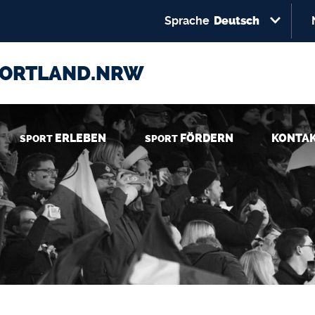
Select your language
Direkt zum Inhalt
Sprache
Deutsch
PORTLAND.NRW
ERLEBEN
FÖRDERN
KONTA
SPORT
SPORT