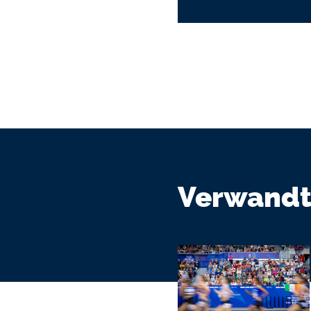
Verwandt
Bildmedium
Bild