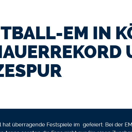
TBALL-EM IN K
HAUERREKORD 
ZESPUR
l hat überragende Festspiele im gefeiert: Bei der E