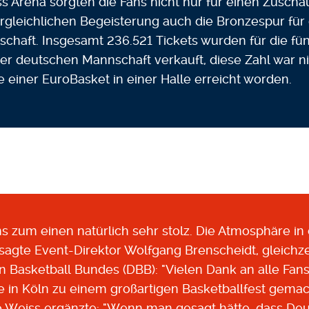
s Arena sorgten die Fans nicht nur für einen Zuschau
ergleichlichen Begeisterung auch die Bronzespur für
chaft. Insgesamt 236.521 Tickets wurden für die fünf
 der deutschen Mannschaft verkauft, diese Zahl war ni
einer EuroBasket in einer Halle erreicht worden.
s zum einen natürlich sehr stolz. Die Atmosphäre in
, sagte Event-Direktor Wolfgang Brenscheidt, gleichz
 Basketball Bundes (DBB): "Vielen Dank an alle Fans,
in Köln zu einem großartigen Basketballfest gemac
o Weiss ergänzte: "Wenn man gesagt hätte, dass Deu