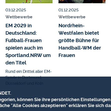
Veröffentlicht am
Veröffentlicht am
03.12.2025
01.12.2025
Wettbewerbe
Wettbewerbe
EM 2029 in
Nordrhein-
Deutschland:
Westfalen bietet
Fußball-Frauen
größte Bühne für
spielen auch im
Handball-WM der
Sportland.NRW um
Frauen
den Titel
Rund ein Drittel aller EM-
Spiele in Dortmund,
Düsseldorf und Köln
NDET.
orien, können Sie ihre persönlichen Einstellungen
äche "Alle Cookies akzeptieren" erklären Sie sich da