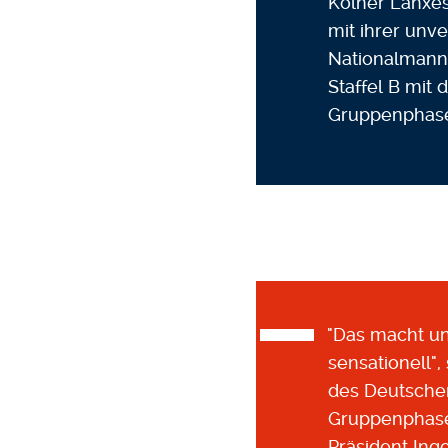
Kölner Lanxes
mit ihrer unv
Nationalmanns
Staffel B mit
Gruppenphase 
"Das macht un
sensationell"
des Deutschen
Gruppenphase 
Präsident Ing