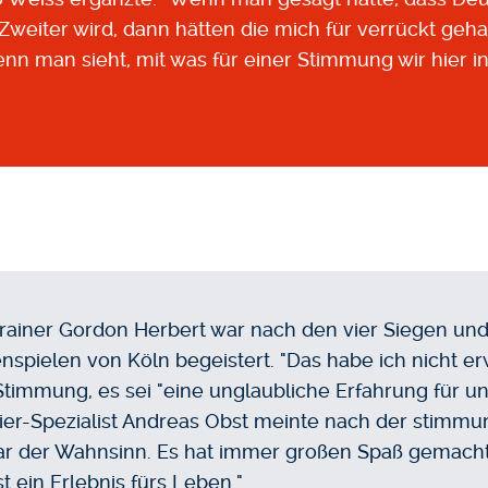
eiter wird, dann hätten die mich für verrückt gehalt
enn man sieht, mit was für einer Stimmung wir hier i
ainer Gordon Herbert war nach den vier Siegen und
nspielen von Köln begeistert. "Das habe ich nicht erw
Stimmung, es sei "eine unglaubliche Erfahrung für u
ier-Spezialist Andreas Obst meinte nach der stimm
ar der Wahnsinn. Es hat immer großen Spaß gemacht, 
t ein Erlebnis fürs Leben."