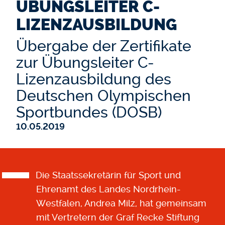
ÜBUNGSLEITER C-
LIZENZAUSBILDUNG
Übergabe der Zertifikate
zur Übungsleiter C-
Lizenzausbildung des
Deutschen Olympischen
Sportbundes (DOSB)
10.05.2019
Die Staatssekretärin für Sport und
Ehrenamt des Landes Nordrhein-
Westfalen, Andrea Milz, hat gemeinsam
mit Vertretern der Graf Recke Stiftung