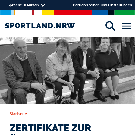
Direkt zum Inhalt
Select your language
Sprache
Deutsch
Barrierefreiheit und Einstellungen
SPORTLAND.NRW
SPORTLAND.NRW
Startseite
ZERTIFIKATE ZUR