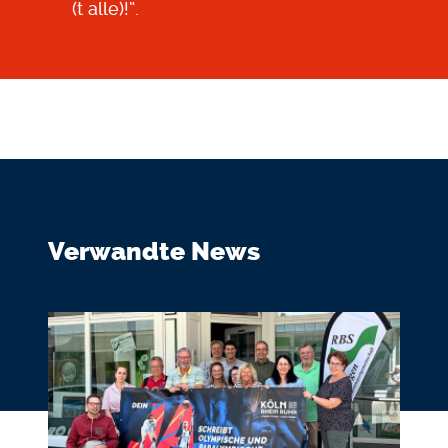
(t alle)!“.
Verwandte News
Bildmedium
Bild