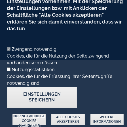
Einstellungen vornehmen. Mit der Speicherung
Kontakt
der Einstellungen bzw. mit Anklicken der
Schaltfläche "Alle Cookies akzeptieren"
Barrierefreiheit
erklären Sie sich damit einverstanden, dass wir
das tun.
Zwingend notwendig
Cookies, die für die Nutzung der Seite zwingend
vorhanden sein müssen.
Nutzungsstatistiken
Cookies, die für die Erfassung ihrer Seitenzugriffe
notwendig sind.
EINSTELLUNGEN
SPEICHERN
ZUSTIMMUNG ZURÜCKZIEHEN
NUR NOTWENDIGE
ALLE COOKIES
WEITERE
COOKIES
AKZEPTIEREN
INFORMATIONEN
AKZEPTIEREN