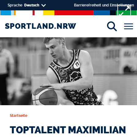
Direkt zum Inhalt
Select your language
Sprache
Deutsch
Barrierefreiheit und Einstellungen
SPORTLAND.NRW
SPORTLAND.NRW
Startseite
TOPTALENT MAXIMILIAN