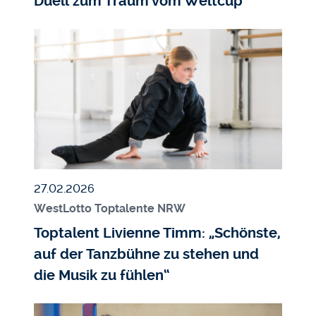
Duell zum Traum vom Weltcup
Bildmedium
Bild
Veröffentlicht am
27.02.2026
WestLotto Toptalente NRW
Toptalent Livienne Timm: „Schönste,
auf der Tanzbühne zu stehen und
die Musik zu fühlen“
Bildmedium
Bild