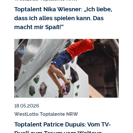
Toptalent Nika Wiesner: „Ich liebe,
dass ich alles spielen kann. Das
macht mir Spaß!“
Bildmedium
Bild
Veröffentlicht am
18.05.2026
WestLotto Toptalente NRW
Toptalent Patrice Dupuis: Vom TV-