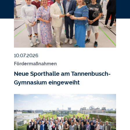
Veröffentlicht am
10.07.2026
Fördermaßnahmen
Neue Sporthalle am Tannenbusch-
Gymnasium eingeweiht
Bildmedium
Bild