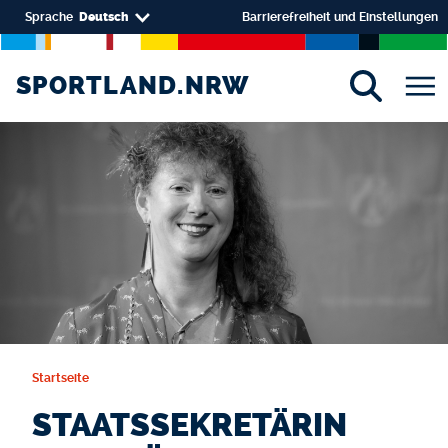
Direkt zum Inhalt
Select your language
Sprache
Deutsch
Barrierefreiheit und Einstellungen
SPORTLAND.NRW
SPORTLAND.NRW
Startseite
STAATSSEKRETÄRIN