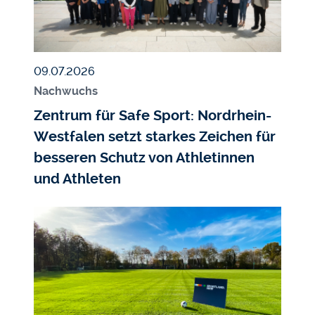
Veröffentlicht am
09.07.2026
Nachwuchs
Zentrum für Safe Sport: Nordrhein-
Westfalen setzt starkes Zeichen für
besseren Schutz von Athletinnen
und Athleten
Bildmedium
Bild