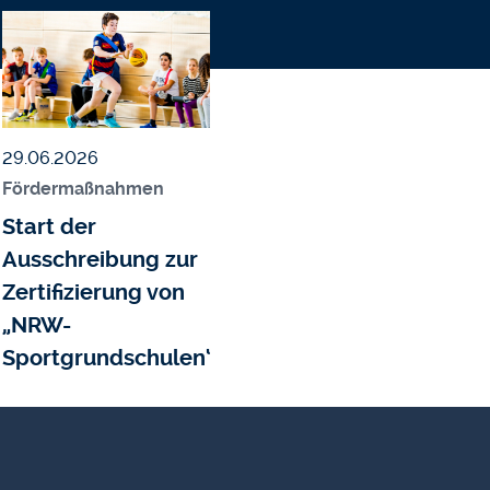
Bildmedium
Bild
Veröffentlicht am
29.06.2026
Fördermaßnahmen
Start der
Ausschreibung zur
n
Zertifizierung von
„NRW-
jekte
Sportgrundschulen“