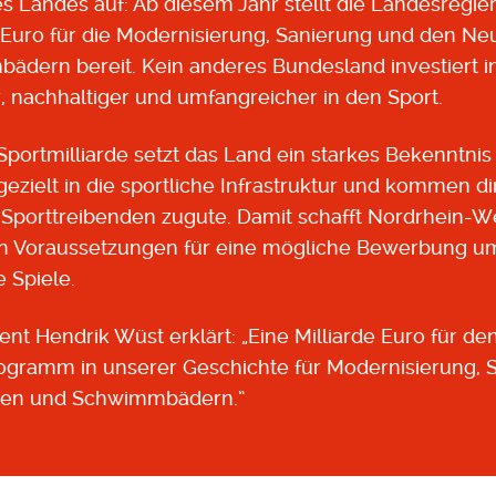
s Landes auf: Ab diesem Jahr stellt die Landesregi
e Euro für die Modernisierung, Sanierung und den Ne
ädern bereit. Kein anderes Bundesland investiert
r, nachhaltiger und umfangreicher in den Sport.
portmilliarde setzt das Land ein starkes Bekenntnis
n gezielt in die sportliche Infrastruktur und kommen
Sporttreibenden zugute. Damit schafft Nordrhein-We
n Voraussetzungen für eine mögliche Bewerbung u
 Spiele.
dent Hendrik Wüst erklärt:
„
Eine Milliarde Euro für de
rogramm in unserer Geschichte für Modernisierung,
tten und Schwimmbädern.”