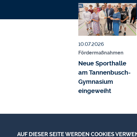
Bildmedium
Bild
Veröffentlicht am
10.07.2026
Fördermaßnahmen
Neue Sporthalle
am Tannenbusch-
Gymnasium
eingeweiht
AUF DIESER SEITE WERDEN COOKIES VERWE