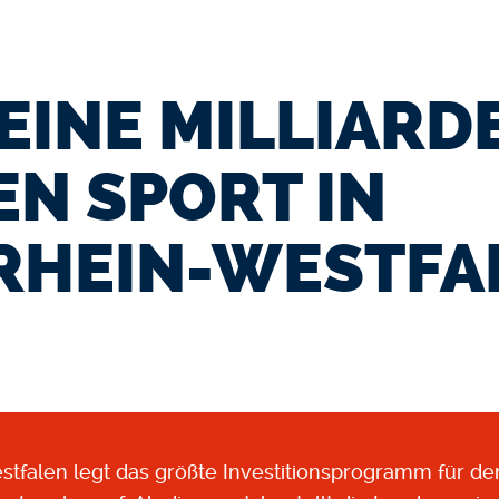
EINE MILLIARD
EN SPORT IN
RHEIN-WESTFA
tfalen legt das größte Investitionsprogramm für den