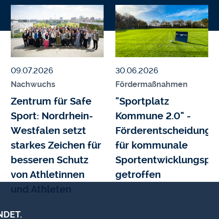
Bildmedium
Bild
Bildmedium
Bild
Veröffentlicht am
Veröffentlicht am
09.07.2026
30.06.2026
Nachwuchs
Fördermaßnahmen
Zentrum für Safe
"Sportplatz
Sport: Nordrhein-
Kommune 2.0" -
Westfalen setzt
Förderentscheidunge
starkes Zeichen für
für kommunale
besseren Schutz
Sportentwicklungspro
von Athletinnen
getroffen
und Athleten
NDET.