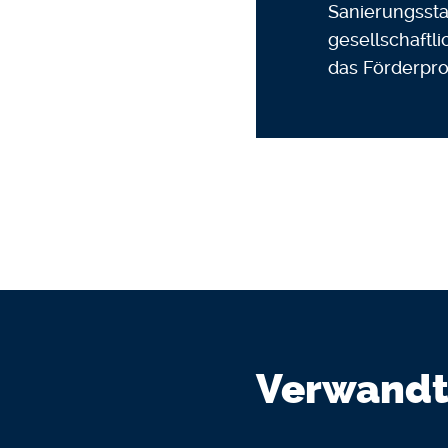
Sanierungssta
gesellschaftl
das Förderpr
Verwandt