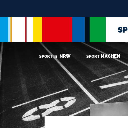
S
NRW
MACHEN
SPORT in
SPORT