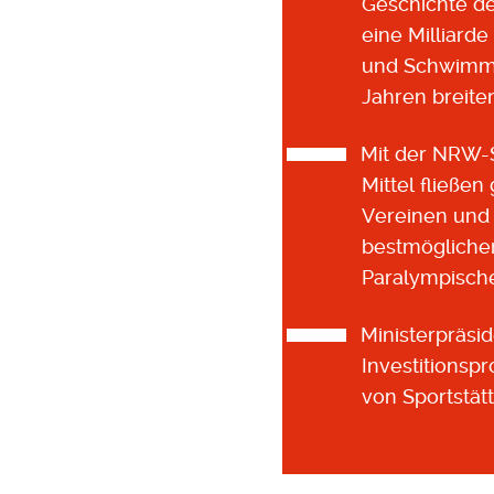
Geschichte de
eine Milliard
und Schwimmb
Jahren breite
Mit der NRW-S
Mittel fließe
Vereinen und 
bestmögliche
Paralympische
Ministerpräsi
Investitionsp
von Sportstä