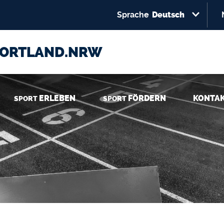
Select your language
Direkt zum Inhalt
Sprache
Deutsch
PORTLAND.NRW
ERLEBEN
FÖRDERN
KONTA
SPORT
SPORT