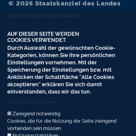
© 2026
Staatskanzlei des Landes
Nordrhein-Westfalen
Instagram
AUF DIESER SEITE WERDEN
COOKIES VERWENDET.
LinkedIn
Durch Auswahl der gewünschten Cookie-
Kategorien, können Sie ihre persönlichen
Youtube
Einstellungen vornehmen. Mit der
Speicherung der Einstellungen bzw. mit
Impressum
Anklicken der Schaltfläche "Alle Cookies
akzeptieren" erklären Sie sich damit
Datenschutz
einverstanden, dass wir das tun.
Bildnachweise
Zwingend notwendig
Kontakt
Cookies, die für die Nutzung der Seite zwingend
vorhanden sein müssen.
Barrierefreiheit
Nutzungsstatistiken