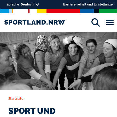
Direkt zum Inhalt
Select your language
Sprache
Deutsch
Barrierefreiheit und Einstellungen
SPORTLAND.NRW
SPORTLAND.NRW
Startseite
SPORT UND