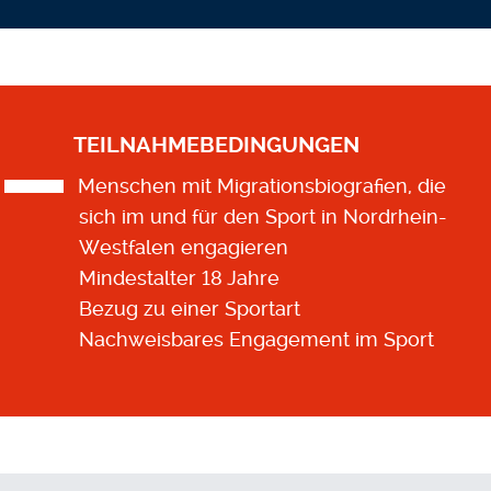
TEILNAHMEBEDINGUNGEN
Menschen mit Migrationsbiografien, die
sich im und für den Sport in Nordrhein-
Westfalen engagieren
Mindestalter 18 Jahre
Bezug zu einer Sportart
Nachweisbares Engagement im Sport