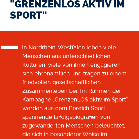
"GRENZENLOS AKTIV IM
SPORT"
In Nordrhein-Westfalen leben viele
Menschen aus unterschiedlichen
Kulturen, viele von ihnen engagieren
sich ehrenamtlich und tragen zu einem
friedvollen gesellschaftlichen
Zusammenleben bei. Im Rahmen der
Kampagne „GrenzenLOS aktiv im Sport“
werden aus dem Bereich Sport
spannende Erfolgsbiografien von
zugewanderten Menschen beleuchtet,
die sich in besonderer Weise im