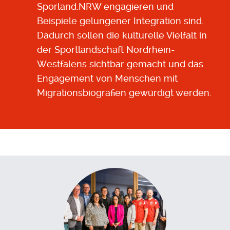
Sporland.NRW engagieren und
Beispiele gelungener Integration sind.
Dadurch sollen die kulturelle Vielfalt in
der Sportlandschaft Nordrhein-
Westfalens sichtbar gemacht und das
Engagement von Menschen mit
Migrationsbiografien gewürdigt werden.