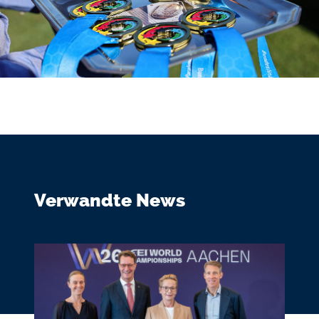
Verwandte News
Bildmedium
Bild