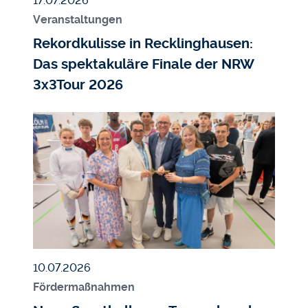
17.07.2026
Veranstaltungen
Rekordkulisse in Recklinghausen:
Das spektakuläre Finale der NRW
3x3Tour 2026
Bildmedium
Bild
Veröffentlicht am
10.07.2026
Fördermaßnahmen