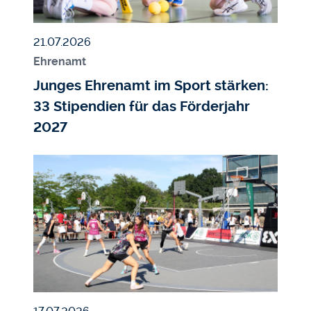
Veröffentlicht am
21.07.2026
Ehrenamt
Junges Ehrenamt im Sport stärken:
33 Stipendien für das Förderjahr
2027
Bildmedium
Bild
Veröffentlicht am