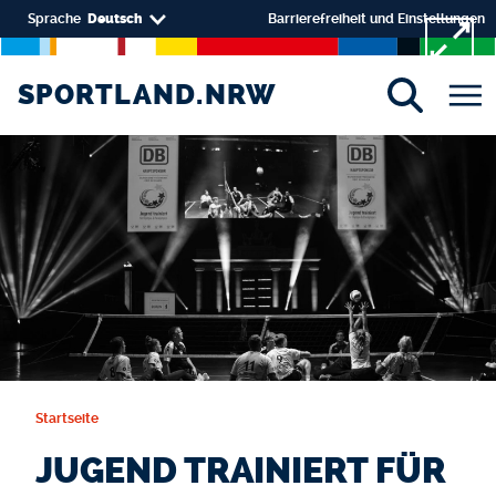
Direkt zum Inhalt
Select your language
Sprache
Deutsch
Barrierefreiheit und Einstellungen
SPORTLAND.NRW
SPORTLAND.NRW
Startseite
JUGEND TRAINIERT FÜR