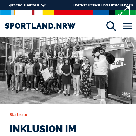
Direkt zum Inhalt
Select your language
Sprache
Deutsch
Barrierefreiheit und Einstellungen
SPORTLAND.NRW
SPORTLAND.NRW
Startseite
INKLUSION IM