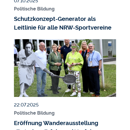
Veröffentlicht am
07.10.2025
Politische Bildung
Schutzkonzept-Generator als
Leitlinie für alle NRW-Sportvereine
Bildmedium
Bild
Veröffentlicht am
22.07.2025
Politische Bildung
Eröffnung Wanderausstellung