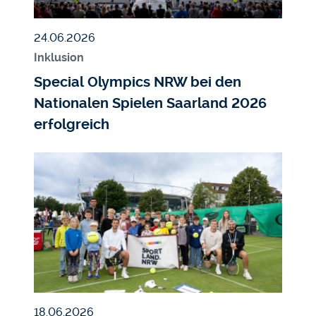
Veröffentlicht am
24.06.2026
Inklusion
Special Olympics NRW bei den
Nationalen Spielen Saarland 2026
erfolgreich
Bildmedium
Bild
Veröffentlicht am
18.06.2026