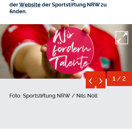
der
Website
der Sportstiftung NRW zu
finden.
Open
/ 2
1
Foto: Sportstiftung NRW / Nils Nöll