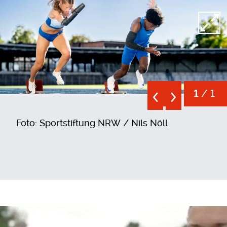
Open
/ 1
1
Foto: Sportstiftung NRW / Nils Nöll