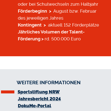
oder bei Schulwechseln zum Halbjahr
Förderbeginn >
August bzw. Februar
des jeweiligen Jahres
Kontingent >
aktuell 152 Förderplätze
Jährliches Volumen der Talent-
Förderung >
rd. 500.000 Euro
WEITERE INFORMATIONEN
Sportstiftung NRW
Jahresbericht 2024
DokuMe-Portal