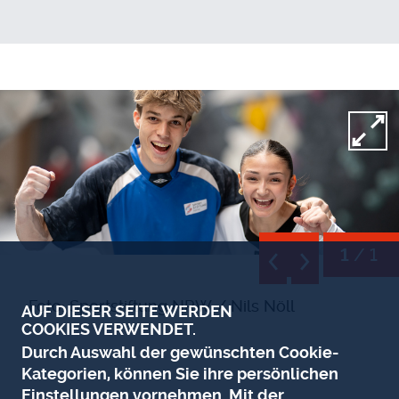
Open
/ 1
1
Foto: Sportstiftung NRW / Nils Nöll
AUF DIESER SEITE WERDEN
COOKIES VERWENDET.
Durch Auswahl der gewünschten Cookie-
Kategorien, können Sie ihre persönlichen
Einstellungen vornehmen. Mit der