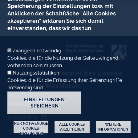
Speicherung der Einstellungen bzw. mit
Anklicken der Schaltfläche "Alle Cookies
akzeptieren" erklären Sie sich damit
einverstanden, dass wir das tun.
Zwingend notwendig
Cookies, die für die Nutzung der Seite zwingend
vorhanden sein müssen.
© 2026
Staatskanzlei des Landes
Nutzungsstatistiken
Cookies, die für die Erfassung ihrer Seitenzugriffe
Nordrhein-Westfalen
notwendig sind.
EINSTELLUNGEN
Instagram
SPEICHERN
LinkedIn
ZUSTIMMUNG ZURÜCKZIEHEN
NUR NOTWENDIGE
ALLE COOKIES
WEITERE
COOKIES
AKZEPTIEREN
INFORMATIONEN
Youtube
AKZEPTIEREN