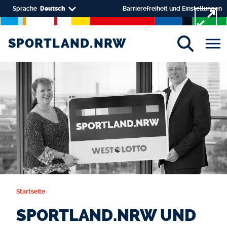
Direkt zum Inhalt
Select your language
Sprache
Deutsch
Barrierefreiheit und Einstellungen
SPORTLAND.NRW
SPORTLAND.NRW
Startseite
SPORTLAND.NRW UND