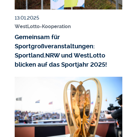
Veröffentlicht am
13.01.2025
WestLotto-Kooperation
Gemeinsam für
Sportgroßveranstaltungen:
Sportland.NRW und WestLotto
blicken auf das Sportjahr 2025!
Bild