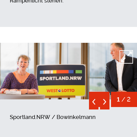
Rampenlicht stehen.
Open
/ 2
1
Sportland.NRW / Bowinkelmann