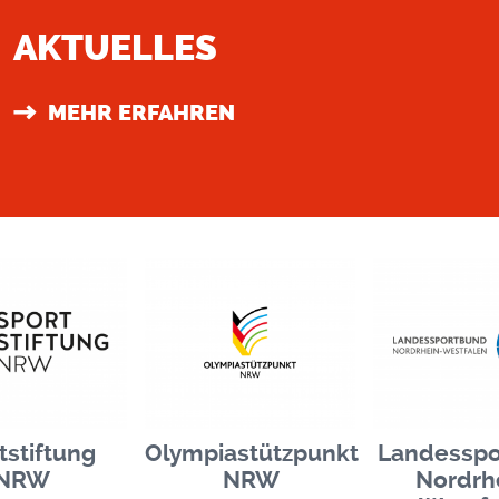
AKTUELLES
MEHR ERFAHREN
tstiftung
Olympiastützpunkt
Landesspo
NRW
NRW
Nordrh