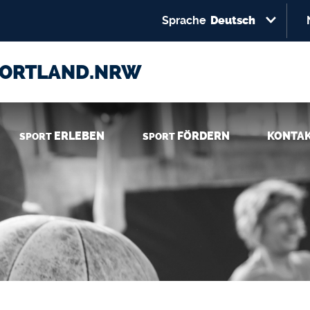
Select your language
Direkt zum Inhalt
Sprache
Deutsch
PORTLAND.NRW
ERLEBEN
FÖRDERN
KONTA
SPORT
SPORT