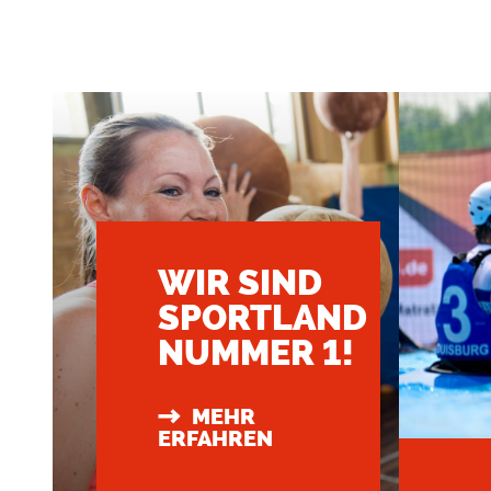
WIR SIND
SPORTLAND
NUMMER 1!
MEHR
ERFAHREN