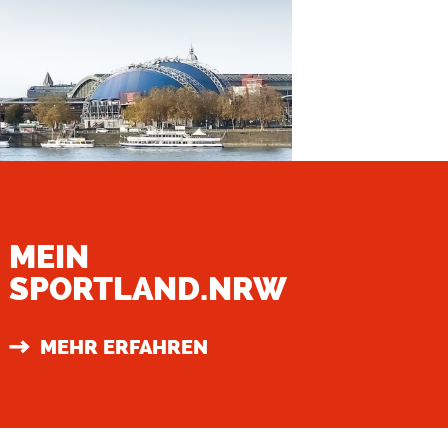
MEIN
SPORTLAND.NRW
MEHR ERFAHREN