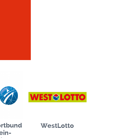
rtbund
WestLotto
ein-