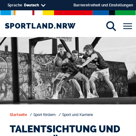
Direkt zum Inhalt
Select your language
Sprache
Deutsch
Barrierefreiheit und Einstellungen
SPORTLAND.NRW
SPORTLAND.NRW
Startseite
Sport fördern
Sport und Karriere
TALENTSICHTUNG UND