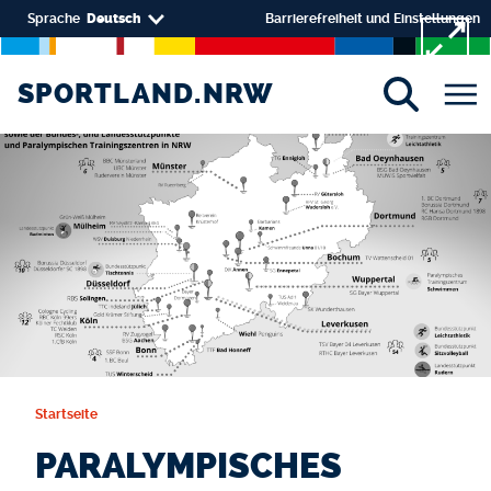
Direkt zum Inhalt
Select your language
Sprache
Deutsch
Barrierefreiheit und Einstellungen
SPORTLAND.NRW
SPORTLAND.NRW
Startseite
PARALYMPISCHES