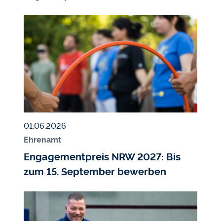
Bildmedium
Bild
Veröffentlicht am
01.06.2026
Ehrenamt
Engagementpreis NRW 2027: Bis
zum 15. September bewerben
Bildmedium
Bild