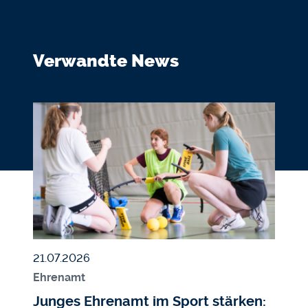
Verwandte News
Bildmedium
Bild
Veröffentlicht am
21.07.2026
Ehrenamt
Junges Ehrenamt im Sport stärken: