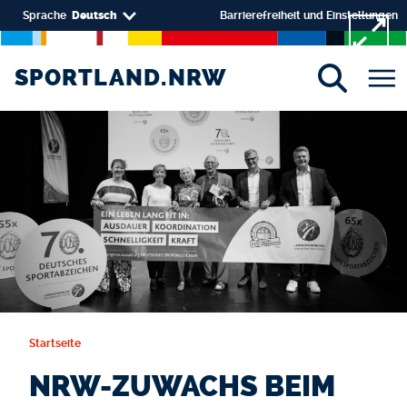
Direkt zum Inhalt
Select your language
Sprache
Deutsch
Barrierefreiheit und Einstellungen
SPORTLAND.NRW
SPORTLAND.NRW
Startseite
NRW-ZUWACHS BEIM