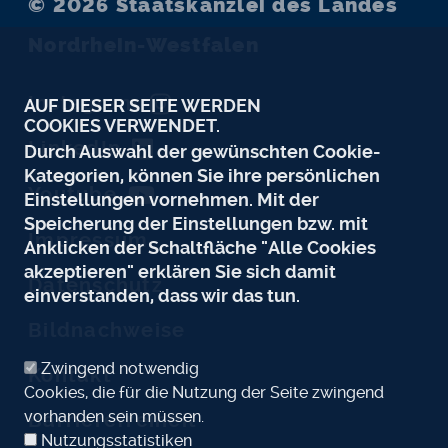
© 2026
Staatskanzlei des Landes
Nordrhein-Westfalen
Instagram
AUF DIESER SEITE WERDEN
COOKIES VERWENDET.
LinkedIn
Durch Auswahl der gewünschten Cookie-
Kategorien, können Sie ihre persönlichen
Youtube
Einstellungen vornehmen. Mit der
Speicherung der Einstellungen bzw. mit
Impressum
Anklicken der Schaltfläche "Alle Cookies
akzeptieren" erklären Sie sich damit
Datenschutz
einverstanden, dass wir das tun.
Bildnachweise
Zwingend notwendig
Kontakt
Cookies, die für die Nutzung der Seite zwingend
vorhanden sein müssen.
Barrierefreiheit
Nutzungsstatistiken