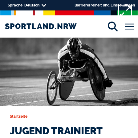
Direkt zum Inhalt
Select your language
Sprache
Deutsch
Barrierefreiheit und Einstellungen
SPORTLAND.NRW
SPORTLAND.NRW
Startseite
JUGEND TRAINIERT