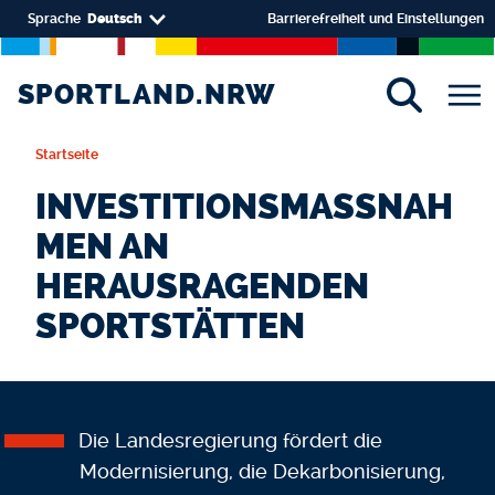
Direkt zum Inhalt
Select your language
Sprache
Deutsch
Barrierefreiheit und Einstellungen
SPORTLAND.NRW
SPORTLAND.NRW
Startseite
INVESTITIONSMASSNAHM
EN AN H
ERAUSRAGENDEN S
PORTSTÄTTEN
Die Landesregierung fördert die
Modernisierung, die Dekarbonisierung,