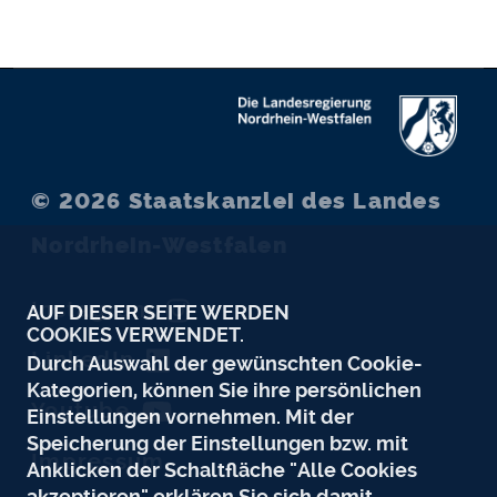
© 2026
Staatskanzlei des Landes
Nordrhein-Westfalen
Instagram
AUF DIESER SEITE WERDEN
COOKIES VERWENDET.
LinkedIn
Durch Auswahl der gewünschten Cookie-
Kategorien, können Sie ihre persönlichen
Youtube
Einstellungen vornehmen. Mit der
Speicherung der Einstellungen bzw. mit
Impressum
Anklicken der Schaltfläche "Alle Cookies
akzeptieren" erklären Sie sich damit