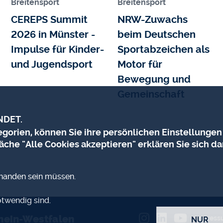
Breitensport
Breitensport
CEREPS Summit
NRW-Zuwachs
2026 in Münster -
beim Deutschen
Impulse für Kinder-
Sportabzeichen als
und Jugendsport
Motor für
Bewegung und
Gemeinschaft
NDET.
orien, können Sie ihre persönlichen Einstellungen
äche "Alle Cookies akzeptieren" erklären Sie sich da
rhanden sein müssen.
otwendig sind.
ZUSTIMMUNG ZUR
hein-Westfalen
Impres
NUR