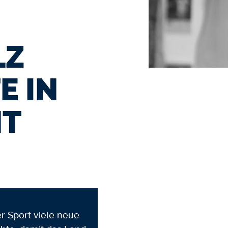
LZ
E IN
MT
r Sport viele neue