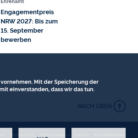
Ehrenamt
Engagementpreis
NRW 2027: Bis zum
15. September
bewerben
 vornehmen. Mit der Speicherung der
mit einverstanden, dass wir das tun.
NACH OBEN
ÜCKZIEHEN
sum
Datenschutz
Bildnachweise
Kontakt
Barrierefreiheit