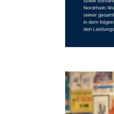
sowie vorhand
Nordrhein-Wes
seiner gesamte
in dem folgen
den Leistungs
Video-Datei