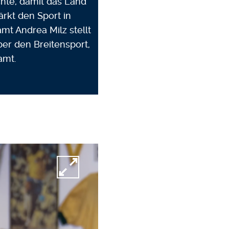
hte, damit das Land
ärkt den Sport in
mt Andrea Milz stellt
ber den Breitensport,
amt.