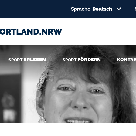
Select your language
Direkt zum Inhalt
Sprache
Deutsch
PORTLAND.NRW
ERLEBEN
FÖRDERN
KONTA
SPORT
SPORT