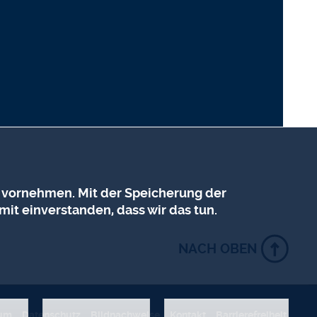
 vornehmen. Mit der Speicherung der
mit einverstanden, dass wir das tun.
NACH OBEN
ÜCKZIEHEN
sum
Datenschutz
Bildnachweise
Kontakt
Barrierefreiheit