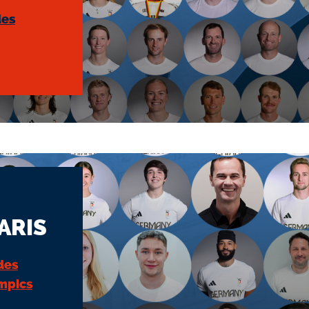
des
PARIS
des
mpics