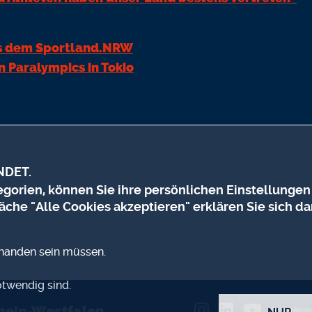
us dem Sportland.NRW
n Paralympics in Tokio
NDET.
orien, können Sie ihre persönlichen Einstellungen
äche "Alle Cookies akzeptieren" erklären Sie sich da
rhanden sein müssen.
otwendig sind.
ZUSTIMMUNG ZUR
hein-Westfalen
Impres