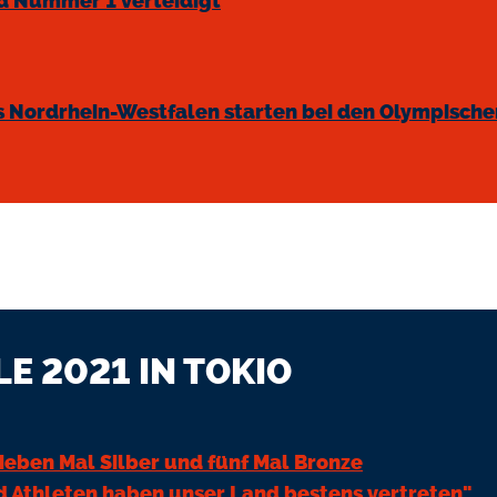
d Nummer 1 verteidigt
 Nordrhein-Westfalen starten bei den Olympischen
E 2021 IN TOKIO
sieben Mal Silber und fünf Mal Bronze
nd Athleten haben unser Land bestens vertreten"