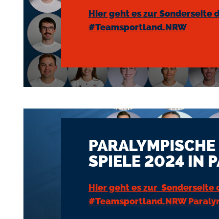
Hier geht es zur Sonderseite 
#Teamsportland.NRW
PARALYMPISCHE
SPIELE 2024 IN 
Hier geht es zur Sonderseite 
#Teamsportland.NRW Paraly