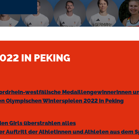
022 IN PEKING
nordrhein-westfälische Medaillengewinnerinnen u
n Olympischen Winterspielen 2022 in Peking
en Girls überstrahlen alles
er Auftritt der Athletinnen und Athleten aus dem