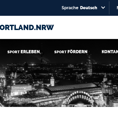
Select your language
Direkt zum Inhalt
Sprache
Deutsch
PORTLAND.NRW
ERLEBEN
FÖRDERN
KONTA
SPORT
SPORT